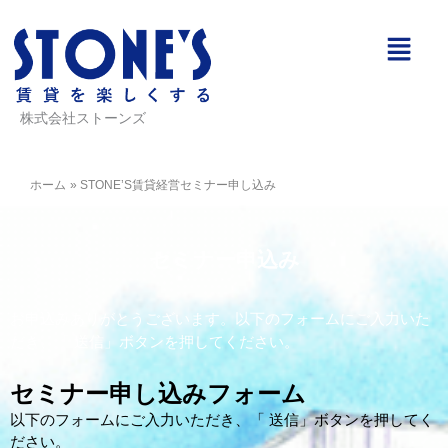
内
メ
容
ニ
を
ュ
ス
ー
キ
株式会社ストーンズ
ッ
プ
ホーム
STONE’S賃貸経営セミナー申し込み
セミナー申込み
お申込みありがとうございます。以下のフォームにご入力いた
だき、「 送信」ボタンを押してください。