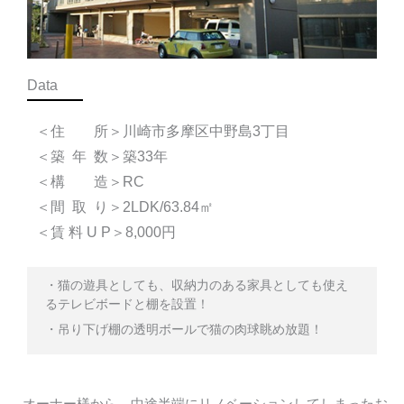
Data
＜住 所＞川崎市多摩区中野島3丁目
＜築 年 数＞築33年
＜構 造＞RC
＜間 取 り＞2LDK/63.84㎡
＜賃 料 U P＞8,000円
・猫の遊具としても、収納力のある家具としても使え
るテレビボードと棚を設置！
・吊り下げ棚の透明ボールで猫の肉球眺め放題！
オーナー様から、中途半端にリノベーションしてしまったお