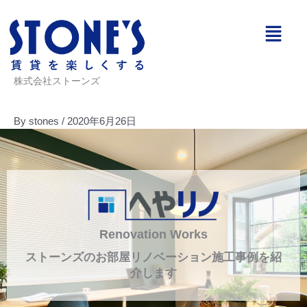
内
メ
容
ニ
を
ュ
ス
ー
キ
株式会社ストーンズ
ッ
プ
By
stones
/
2020年6月26日
Renovation Works
ストーンズのお部屋リノベーション施工事例を紹
介します