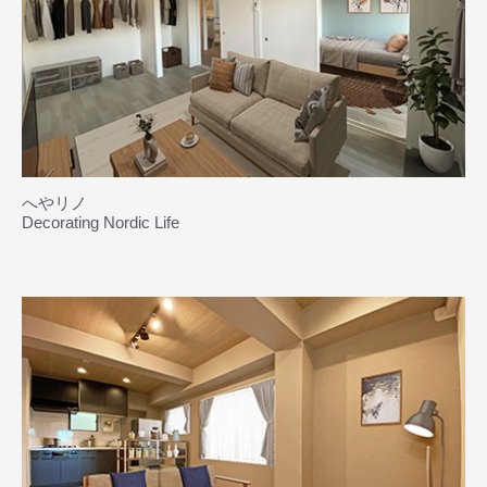
へやリノ
Decorating Nordic Life