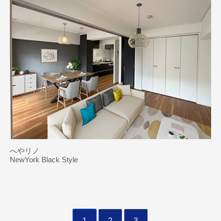
へやリノ
NewYork Black Style
1
2
3