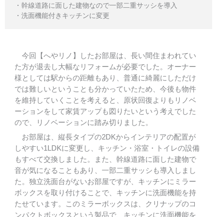
・
幹線道路に面した建物なので一部二重サッシを導入
・
洗面機能付き
キッチンに変更
今回【へやリノ】したお部屋は、長い間住まわれてい
た方が退去し大幅なリフォームが必要でした。オーナー
様としては駅からの距離もあり、普通に綺麗にしただけ
では難しいということも分かっていたため、今後も物件
を維持していくことを考えると、原状回復よりもリノベ
ーションをして家賃アップも図りたいという考えでした
ので、リノベーションに踏み切りました。
お部屋は、縦長タイプの2DKからインテリアの配置が
しやすい1LDKに変更し、キッチン・浴室・トイレの設備
もすべて交換しました。また、幹線道路に面した建物で
音が気になることもあり、一部二重サッシも導入しまし
た。独立洗面台がないお部屋ですが、キッチンにミラー
ボックスを取り付けることで、キッチンに洗面機能を持
たせています。このミラーボックスは、クリナップのコ
ンパクトボックスという製品で、キッチンに洗面機能を