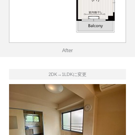
After
2DK→1LDKに変更