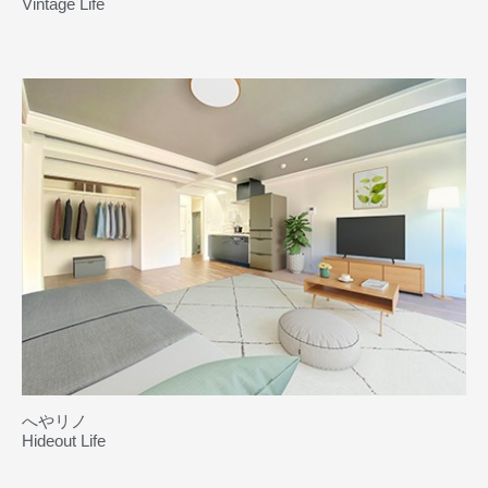
Vintage Life
へやリノ
Hideout Life