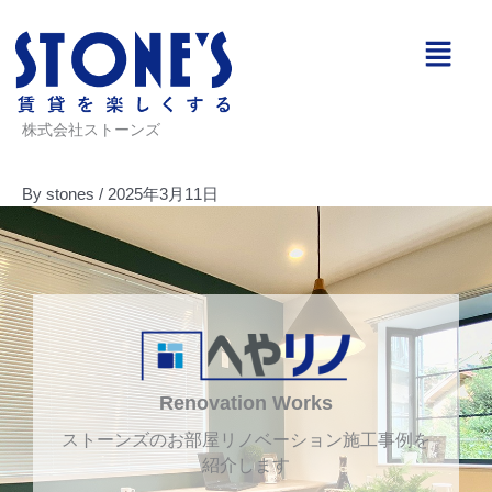
内
メ
容
ニ
を
ュ
ス
ー
キ
株式会社ストーンズ
ッ
プ
By
stones
/
2025年3月11日
Renovation Works
ストーンズのお部屋リノベーション施工事例を
紹介します