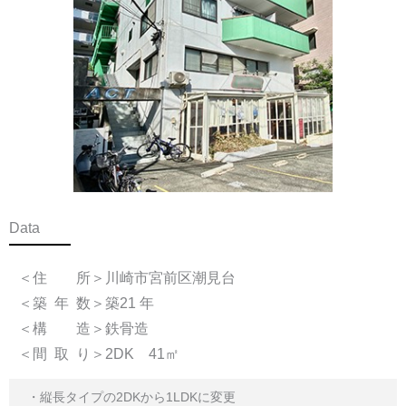
Data
＜住 所＞川崎市宮前区潮見台
＜築 年 数＞築21 年
＜構 造＞鉄骨造
＜間 取 り＞2DK 41㎡
・
縦長タイプの2DKから1LDKに変更