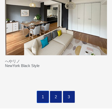
へやリノ
NewYork Black Style
1
2
3