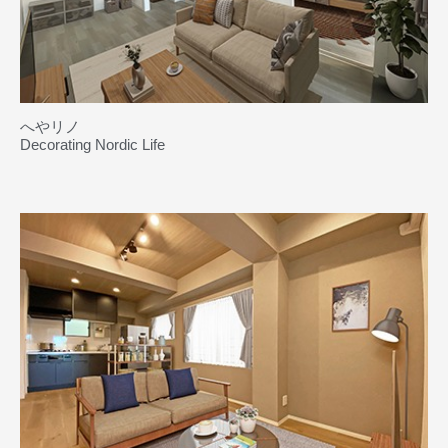
へやリノ
Decorating Nordic Life