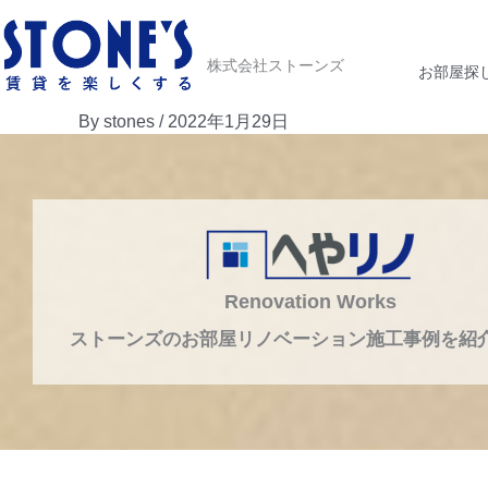
内
容
株式会社ストーンズ
お部屋探
を
ス
By
stones
/
2022年1月29日
キ
ッ
プ
Renovation Works
ストーンズのお部屋リノベーション施工事例を紹