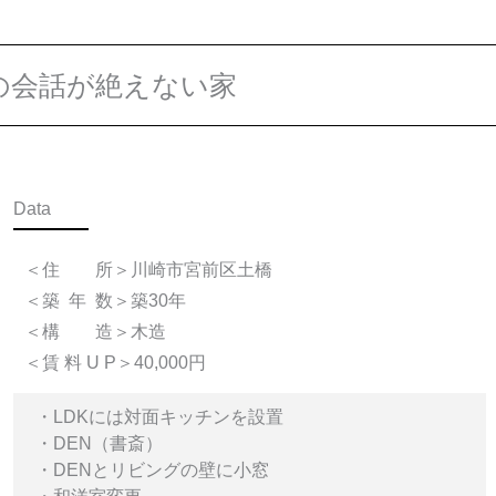
の会話が絶えない家
Data
＜住 所＞川崎市宮前区土橋
＜築 年 数＞築30年
＜構 造＞木造
＜賃 料 U P＞40,000円
・LDKには対面キッチンを設置
・DEN（書斎）
・DENとリビングの壁に小窓