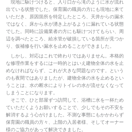
現地に駆けつけると、入り口から滝のように水が流れ
出ている状態でした。保育園の職員の方にも現地に来て
いただき、原因箇所を特定したところ、天井からの漏水
ではなく、床から水が湧き上がるように漏れている状態
でした。同時に設備業者の方にも駆けつけてもらい、周
辺を調べたところ、給水管が破損している箇所が見つか
り、仮補修を行い漏水を止めることができました。
しかし、対応はこれで終わりではありません。本格的
な修理作業をするには一時的とはいえ建物全体の水を止
めなければならず、これが大きな問題なのです。という
のも夜間ではありましたが、建物全体の水を止めるとい
うことは、水の断水によりトイレの水が流せなくなって
しまうことになります。
そこで、ひと部屋ずつ訪問して、浴槽に水を一杯ため
ていただくようお願いすることで、少しでもその不安を
解消するよう心がけました。不測な事態にもかかわらず
保育園の職員の方々、上階の入居者様、そしてオーナー
様のご協力があって解決できました。