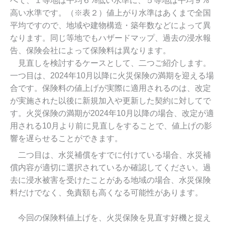
べて、１等地は平均６%低い水準に、５等地は平均９%
高い水準です。（※表２）値上がり水準はあくまで全国
平均ですので、地域や建物構造・築年数などによって異
なります。同じ等地でもハザードマップ、過去の浸水報
告、保険会社によって保険料は異なります。
見直しを検討するケースとして、二つご紹介します。
一つ目は、2024年10月以降に火災保険の満期を迎える場
合です。保険料の値上げが実際に適用されるのは、改定
が実施された以後に新規加入や更新した契約に対してで
す。火災保険の満期が2024年10月以降の場合、改定が適
用される10月より前に見直しをすることで、値上げの影
響を遅らせることができます。
二つ目は、水災補償をすでに付けている場合、水災補
償内容が適切に選択されているか確認してください。過
去に浸水被害を受けたことがある地域の場合、水災保険
料だけでなく、免責額も高くなる可能性があります。
今回の保険料値上げを、火災保険を見直す好機と捉え