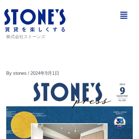
内
メ
容
ニ
を
ュ
ス
ー
キ
株式会社ストーンズ
ッ
プ
By
stones
/
2024年9月1日